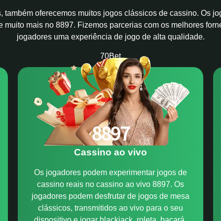
s, também oferecemos muitos jogos clássicos de cassino. Os jo
 e muito mais no 8897. Fizemos parcerias com os melhores forn
jogadores uma experiência de jogo de alta qualidade.
70Bet
Cassino ao vivo
Os jogadores podem experimentar jogos de
cassino reais no cassino ao vivo 8897. Os
jogadores podem desfrutar de jogos de mesa
clássicos, transmitidos ao vivo para o seu
dispositivo e jogar blackjack, roleta, bacará,