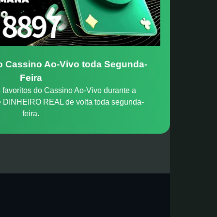
 Cassino Ao-Vivo toda Segunda-
Feira
 favoritos do Cassino Ao-Vivo durante a
 DINHEIRO REAL de volta toda segunda-
feira.