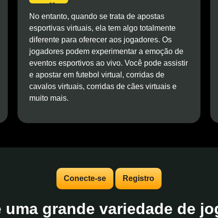
No entanto, quando se trata de apostas
esportivas virtuais, ela tem algo totalmente
diferente para oferecer aos jogadores. Os
jogadores podem experimentar a emoção de
eventos esportivos ao vivo. Você pode assistir
e apostar em futebol virtual, corridas de
cavalos virtuais, corridas de cães virtuais e
muito mais.
Conecte-se
Registro
e uma grande variedade de jo