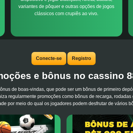
variantes de pôquer e outras opções de jogos
clássicos com crupiês ao vivo.
Conecte-se
Registro
oções e bônus no cassino 8
bônus de boas-vindas, que pode ser um bônus de primeiro depó
ganiza regularmente promoções como bônus de recarga, rodadas
ade por meio do qual os jogadores podem desfrutar de vários bô