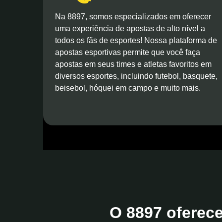
Na 8897, somos especializados em oferecer
uma experiência de apostas de alto nível a
todos os fãs de esportes! Nossa plataforma de
apostas esportivas permite que você faça
apostas em seus times e atletas favoritos em
diversos esportes, incluindo futebol, basquete,
beisebol, hóquei em campo e muito mais.
O 8897 oferec