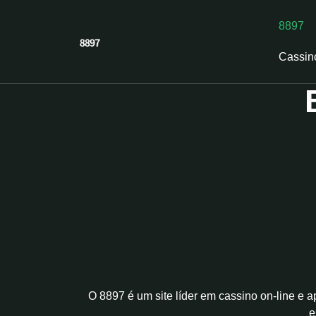
8897
Cassino
O 8897 é um site líder em cassino on-line e
e