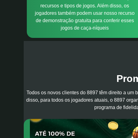
recursos e tipos de jogos. Além disso, os
jogadores também podem usar nosso recurso
de demonstração gratuita para conferir esses
jogos de caça-níqueis
Prom
Todos os novos clientes do 8897 têm direito a um 
disso, para todos os jogadores atuais, o 8897 or
programa de fidelid