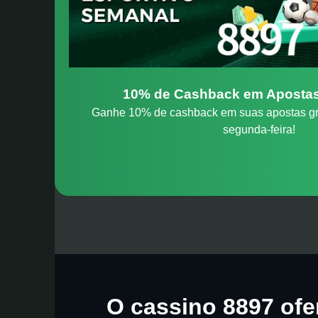
10% de Cashback em Apostas
Ganhe 10% de cashback em suas apostas grá
segunda-feira!
O cassino 8897 ofe