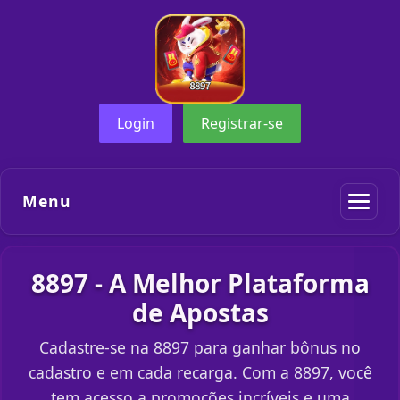
Login
Registrar-se
Menu
8897 - A Melhor Plataforma
de Apostas
Cadastre-se na 8897 para ganhar bônus no
cadastro e em cada recarga. Com a 8897, você
tem acesso a promoções incríveis e uma