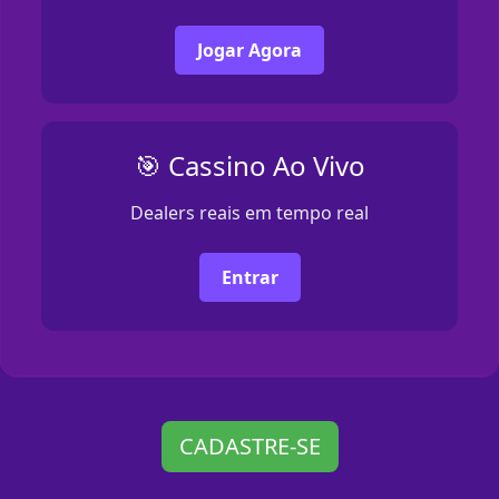
Jogar Agora
🎯 Cassino Ao Vivo
Dealers reais em tempo real
Entrar
CADASTRE-SE