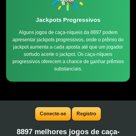
Jackpots Progressivos
Alguns jogos de caça-níqueis da 8897 podem
apresentar jackpots progressivos, onde o prêmio do
jackpot aumenta a cada aposta até que um jogador
sortudo acerte o jackpot. Os caça-níqueis
progressivos oferecem a chance de ganhar prêmios
substanciais.
Conecte-se
Registro
8897 melhores jogos de caça-