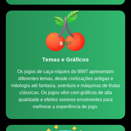
Temas e Gráficos
Os jogos de caça-níqueis do 8897 apresentam
diferentes temas, desde civilizações antigas e
mitologia até fantasia, aventura e máquinas de frutas
clássicas. Os jogos vêm com gráficos de alta
qualidade e efeitos sonoros envolventes para
melhorar a experiência de jogo.