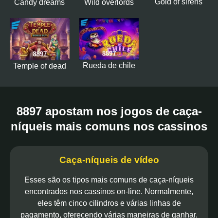
Gold of sirens
Wild overlords
Candy dreams
Rueda de chile
Temple of dead
8897 apostam nos jogos de caça-
níqueis mais comuns nos cassinos
Caça-níqueis de vídeo
Esses são os tipos mais comuns de caça-níqueis
encontrados nos cassinos on-line. Normalmente,
eles têm cinco cilindros e várias linhas de
pagamento, oferecendo várias maneiras de ganhar.