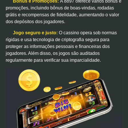
Bônus e Promoções:
A 8897 oferece vários bônus e
promoções, incluindo bônus de boas-vindas, rodadas
grátis e recompensas de fidelidade, aumentando o valor
dos depósitos dos jogadores.
Jogo seguro e justo:
O cassino opera sob normas
rígidas e usa tecnologia de criptografia segura para
proteger as informações pessoais e financeiras dos
jogadores. Além disso, os jogos são auditados
regularmente para verificar sua imparcialidade.