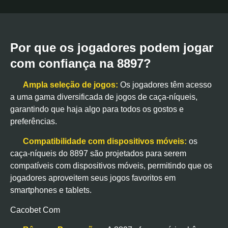
Por que os jogadores podem jogar
com confiança na 8897?
Ampla seleção de jogos:
Os jogadores têm acesso
a uma gama diversificada de jogos de caça-níqueis,
garantindo que haja algo para todos os gostos e
preferências.
Compatibilidade com dispositivos móveis:
os
caça-níqueis do 8897 são projetados para serem
compatíveis com dispositivos móveis, permitindo que os
jogadores aproveitem seus jogos favoritos em
smartphones e tablets.
Cacobet Com