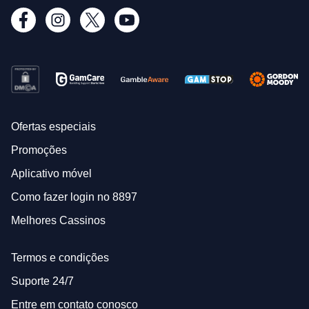
Ofertas especiais
Promoções
Aplicativo móvel
Como fazer login no 8897
Melhores Cassinos
Termos e condições
Suporte 24/7
Entre em contato conosco