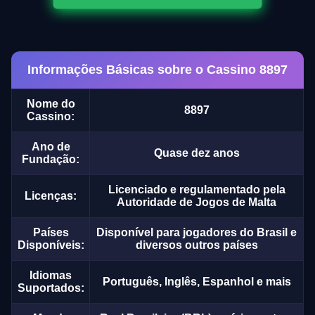
Informações Básicas sobre o Cassino 8897
Nome do
8897
Cassino:
Ano de
Quase dez anos
Fundação:
Licenciado e regulamentado pela
Licenças:
Autoridade de Jogos de Malta
Países
Disponível para jogadores do Brasil e
Disponíveis:
diversos outros países
Idiomas
Português, Inglês, Espanhol e mais
Suportados: