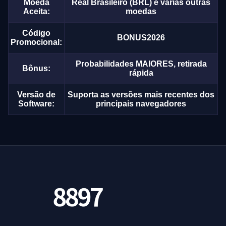
Moeda
Real Brasileiro (BRL) e várias outras
Aceita:
moedas
Código
BONUS2026
Promocional:
Probabilidades MAIORES, retirada
Bônus:
rápida
Versão de
Suporta as versões mais recentes dos
Software:
principais navegadores