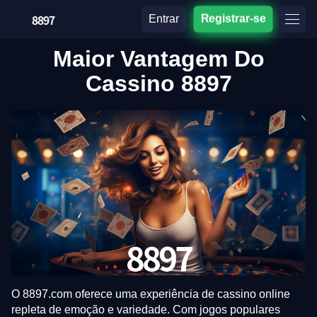
Entrar
Registrar-se
Maior Vantagem Do
Cassino 8897
O 8897.com oferece uma experiência de cassino online
repleta de emoção e variedade. Com jogos populares