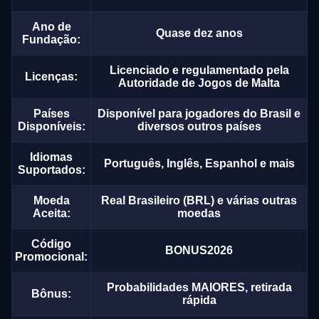
Ano de
Quase dez anos
Fundação:
Licenciado e regulamentado pela
Licenças:
Autoridade de Jogos de Malta
Países
Disponível para jogadores do Brasil e
Disponíveis:
diversos outros países
Idiomas
Português, Inglês, Espanhol e mais
Suportados:
Moeda
Real Brasileiro (BRL) e várias outras
Aceita:
moedas
Código
BONUS2026
Promocional:
Probabilidades MAIORES, retirada
Bônus:
rápida