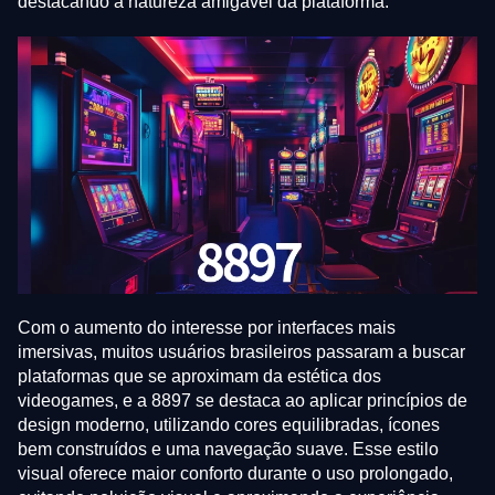
destacando a natureza amigável da plataforma.
Com o aumento do interesse por interfaces mais
imersivas, muitos usuários brasileiros passaram a buscar
plataformas que se aproximam da estética dos
videogames, e a 8897 se destaca ao aplicar princípios de
design moderno, utilizando cores equilibradas, ícones
bem construídos e uma navegação suave. Esse estilo
visual oferece maior conforto durante o uso prolongado,