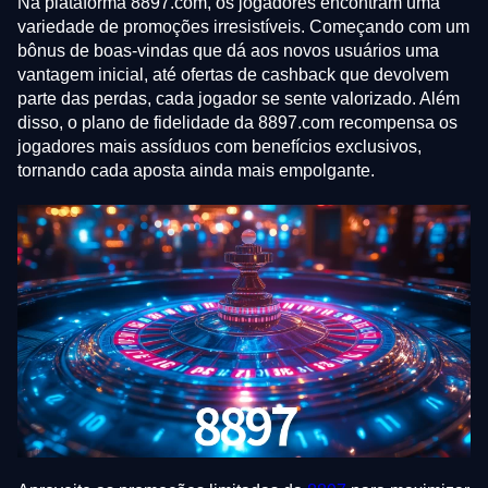
Na plataforma 8897.com, os jogadores encontram uma
variedade de promoções irresistíveis. Começando com um
bônus de boas-vindas que dá aos novos usuários uma
vantagem inicial, até ofertas de cashback que devolvem
parte das perdas, cada jogador se sente valorizado. Além
disso, o plano de fidelidade da 8897.com recompensa os
jogadores mais assíduos com benefícios exclusivos,
tornando cada aposta ainda mais empolgante.