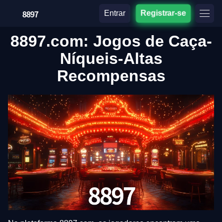
Entrar
Registrar-se
8897.com: Jogos de Caça-
Níqueis-Altas
Recompensas