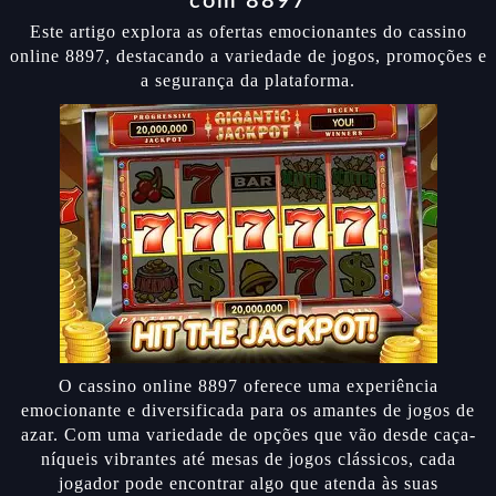
com 8897
Este artigo explora as ofertas emocionantes do cassino
online 8897, destacando a variedade de jogos, promoções e
a segurança da plataforma.
O cassino online 8897 oferece uma experiência
emocionante e diversificada para os amantes de jogos de
azar. Com uma variedade de opções que vão desde caça-
níqueis vibrantes até mesas de jogos clássicos, cada
jogador pode encontrar algo que atenda às suas