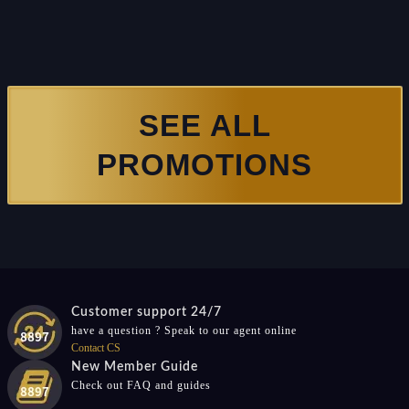
SEE ALL
PROMOTIONS
Customer support 24/7
have a question ? Speak to our agent online
Contact CS
New Member Guide
Check out FAQ and guides