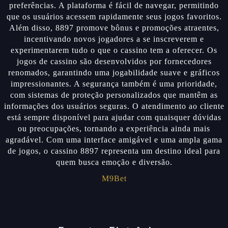
preferências. A plataforma é fácil de navegar, permitindo
que os usuários acessem rapidamente seus jogos favoritos.
Além disso, 8897 promove bônus e promoções atraentes,
incentivando novos jogadores a se inscreverem e
experimentarem tudo o que o cassino tem a oferecer. Os
jogos de cassino são desenvolvidos por fornecedores
renomados, garantindo uma jogabilidade suave e gráficos
impressionantes. A segurança também é uma prioridade,
com sistemas de proteção personalizados que mantêm as
informações dos usuários seguras. O atendimento ao cliente
está sempre disponível para ajudar com quaisquer dúvidas
ou preocupações, tornando a experiência ainda mais
agradável. Com uma interface amigável e uma ampla gama
de jogos, o cassino 8897 representa um destino ideal para
quem busca emoção e diversão.
M9Bet