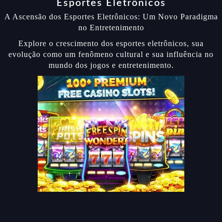
Esportes Eletrônicos
A Ascensão dos Esportes Eletrônicos: Um Novo Paradigma
no Entretenimento
Explore o crescimento dos esportes eletrônicos, sua
evolução como um fenômeno cultural e sua influência no
mundo dos jogos e entretenimento.