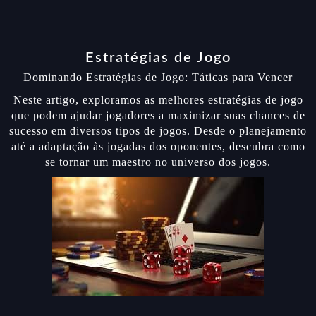
Estratégias de Jogo
Dominando Estratégias de Jogo: Táticas para Vencer
Neste artigo, exploramos as melhores estratégias de jogo
que podem ajudar jogadores a maximizar suas chances de
sucesso em diversos tipos de jogos. Desde o planejamento
até a adaptação às jogadas dos oponentes, descubra como
se tornar um maestro no universo dos jogos.