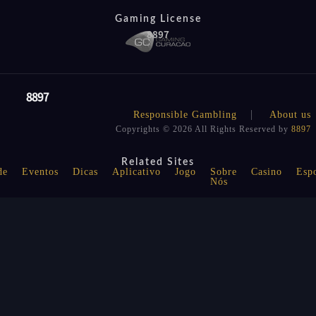
Gaming License
Responsible Gambling
About us
Copyrights © 2026 All Rights Reserved by
8897
Related Sites
de
Eventos
Dicas
Aplicativo
Jogo
Sobre
Casino
Espo
Nós