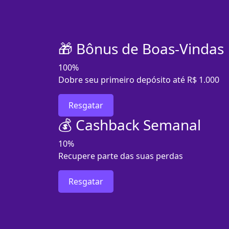
🎁 Bônus de Boas-Vindas
100%
Dobre seu primeiro depósito até R$ 1.000
Resgatar
💰 Cashback Semanal
10%
Recupere parte das suas perdas
Resgatar