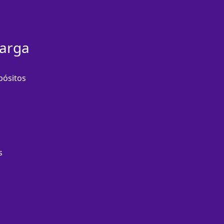
carga
pósitos
s