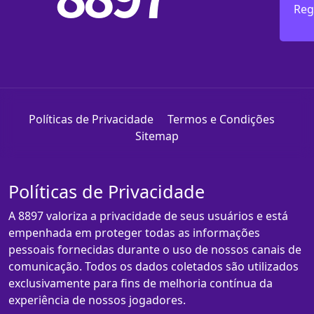
Reg
Políticas de Privacidade
Termos e Condições
Sitemap
Políticas de Privacidade
A 8897 valoriza a privacidade de seus usuários e está
empenhada em proteger todas as informações
pessoais fornecidas durante o uso de nossos canais de
comunicação. Todos os dados coletados são utilizados
exclusivamente para fins de melhoria contínua da
experiência de nossos jogadores.