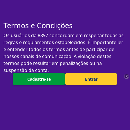
Termos e Condições
Os usuários da 8897 concordam em respeitar todas as
regras e regulamentos estabelecidos. É importante ler
e entender todos os termos antes de participar de
nossos canais de comunicação. A violação destes
termos pode resultar em penalizações ou na
suspensão da conta.
X
Cadastre-se
Entrar