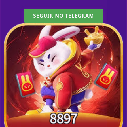
SEGUIR NO TELEGRAM