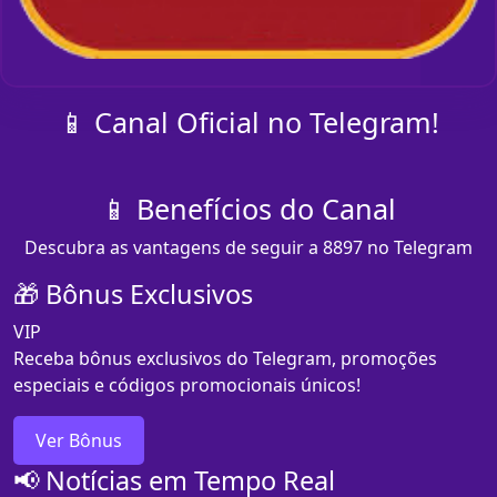
📱 Canal Oficial no Telegram!
📱 Benefícios do Canal
Descubra as vantagens de seguir a 8897 no Telegram
🎁 Bônus Exclusivos
VIP
Receba bônus exclusivos do Telegram, promoções
especiais e códigos promocionais únicos!
Ver Bônus
📢 Notícias em Tempo Real