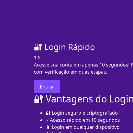
🔐 Login Rápido
10s
Acesse sua conta em apenas 10 segundos! P
com verificação em duas etapas.
Entrar
🔐 Vantagens do Logi
🔐 Login seguro e criptografado
⚡ Acesso rápido em 10 segundos
📱 Login em qualquer dispositivo